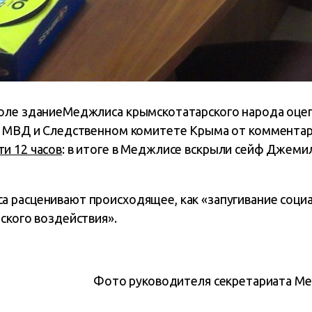
оле зданиеМеджлиса крымскотатарского народа оцеп
В МВД и Следственном комитете Крыма от комментар
и 12 часов
: в итоге в Меджлисе вскрыли сейф Джемил
 расценивают происходящее, как «запугивание соци
ского воздействия».
Фото руководителя секретариата Ме