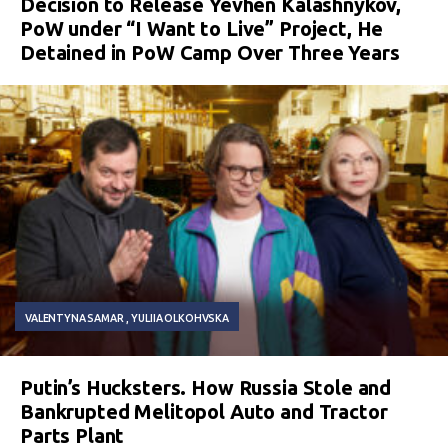
Decision to Release Yevhen Kalashnykov,
PoW under “I Want to Live” Project, He
Detained in PoW Camp Over Three Years
VALENTYNA SAMAR
YULIIA OLKOHVSKA
Putin’s Hucksters. How Russia Stole and
Bankrupted Melitopol Auto and Tractor
Parts Plant