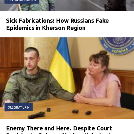
Sick Fabrications: How Russians Fake
Epidemics in Kherson Region
OLEG BATURIN
Enemy There and Here. Despite Court