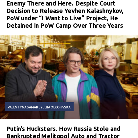
Enemy There and Here. Despite Court
Decision to Release Yevhen Kalashnykov,
PoW under “I Want to Live” Project, He
Detained in PoW Camp Over Three Years
VALENTYNA SAMAR
YULIIA OLKOHVSKA
Putin’s Hucksters. How Russia Stole and
Bankrupted Melitopol Auto and Tractor