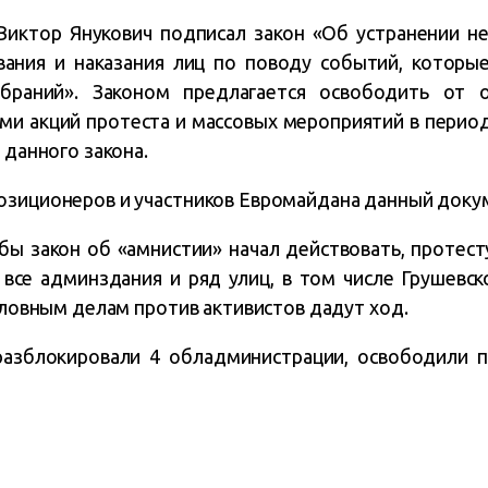
Виктор Янукович подписал закон «Об устранении не
ания и наказания лиц по поводу событий, которы
браний». Законом предлагается освободить от о
ми акций протеста и массовых мероприятий в период 
 данного закона.
озиционеров и участников Евромайдана данный докум
обы закон об «амнистии» начал действовать, прот
все админздания и ряд улиц, в том числе Грушевск
головным делам против активистов дадут ход.
азблокировали 4 обладминистрации, освободили п