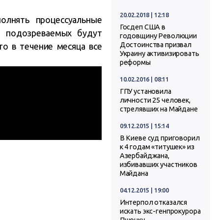
20.02.2018 | 12:18
олнять процессуальные
Госдеп США в
8 подозреваемых будут
годовщину Революции
Достоинства призвал
то в течение месяца все
Украину активизировать
реформы
10.02.2016 | 08:11
ГПУ установила
личности 25 человек,
стрелявших на Майдане
09.12.2015 | 15:14
В Киеве суд приговорил
к 4 годам «титушек» из
Азербайджана,
избивавших участников
Майдана
04.12.2015 | 19:00
Интерпол отказался
искать экс-генпрокурора