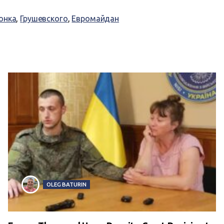
онка
,
Грушевского
,
Евромайдан
OLEG BATURIN