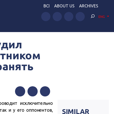
BCI
ABOUT US
ARCHIVES
ENG
удил
стником
ранять
Facebook
Twitter
Telegram
роводит исключительно
так и у его оппонентов,
SIMILAR