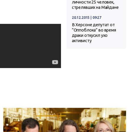
личности 25 человек,
стрелявших на Майдане
20.12.2015 | 09:27
В Херсоне депутат от
“Оппоблока” во время
драки откусил ухо
активисту