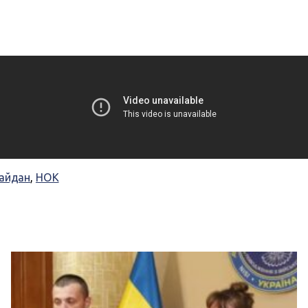
айдан
,
НОК