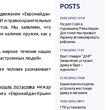
POSTS
движения «Евромайдан-
20.02.2018 | 12:18
МИ и правоохранительных
Госдеп США в
тов. Мы заявляем, что
годовщину Революции
Достоинства призвал
м наличие оружия, как у
Украину активизировать
реформы
17.04.2016 | 11:51
ь мирное течение наших
Брат главаря “ДНР”
 настроенных людей».
Захарченко устроил
драку в баре –
ге человек размахивает
журналист
21.03.2016 | 19:28
Крымская молодежь
зошла потасовка
между
устроила жестокую
нга «Евромайдан-Крым»
драку в магазине
10.02.2016 | 08:11
ГПУ установила