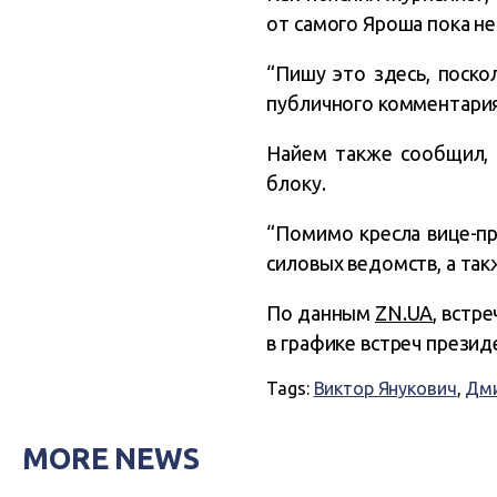
от самого Яроша пока не
“Пишу это здесь, поско
публичного комментария
Найем также сообщил, 
блоку.
“Помимо кресла вице-пр
силовых ведомств, а так
По данным
ZN.UA
, встр
в графике встреч презид
Tags:
Виктор Янукович
,
Дми
MORE NEWS