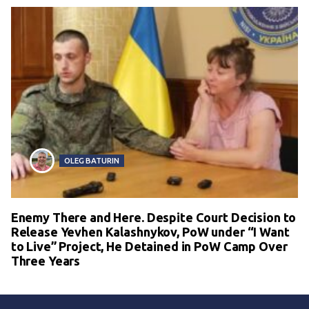
OLEG BATURIN
Enemy There and Here. Despite Court Decision to
Release Yevhen Kalashnykov, PoW under “I Want
to Live” Project, He Detained in PoW Camp Over
Three Years