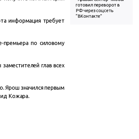
готовил переворот в
РФ через соцсеть
“ВКонтакте”
 эта информация требует
е-премьера по силовому
 заместителей глав всех
то. Ярош значился первым
нид Кожара.