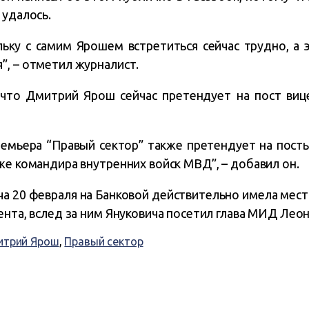
 удалось.
льку с самим Ярошем встретиться сейчас трудно, а
”, – отметил журналист.
что Дмитрий Ярош сейчас претендует на пост виц
емьера “Правый сектор” также претендует на посты
же командира внутренних войск МВД”, – добавил он.
еча 20 февраля на Банковой действительно имела мес
ента, вслед за ним Януковича посетил глава МИД Лео
трий Ярош
,
Правый сектор