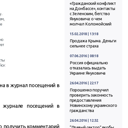
«Гражданский конфликт
на Донбассе», контакты
с Зеленским, бегство
Януковича: о чем
молчал Коломойский
15.02.2018 | 13:18
Продажа Крыма. Деньги
сильнее страха
07.06.2016 | 08:18
Россия официально
отказалась выдать
Украине Януковича
26.04.2016 | 22:17
на в журнал посещений в
Порошенко поручил
проверить законность
предоставления
в журнале посещений в
Новинскому украинского
гражданства
26.04.2016 | 12:32
то получить комментарий
“Правый сектор” якобы