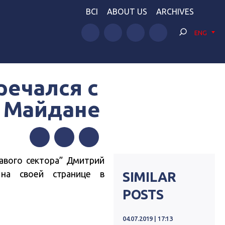
BCI
ABOUT US
ARCHIVES
ENG
речался с
а Майдане
Facebook
Twitter
Telegram
равого сектора” Дмитрий
на своей странице в
SIMILAR
POSTS
04.07.2019 | 17:13