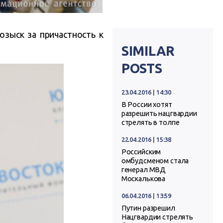
озыск за причастность к
SIMILAR
POSTS
23.04.2016 | 14:30
В России хотят
разрешить нацгвардии
стрелять в толпе
22.04.2016 | 15:38
Российским
омбудсменом стала
генерал МВД
Москалькова
06.04.2016 | 13:59
Путин разрешил
Нацгвардии стрелять