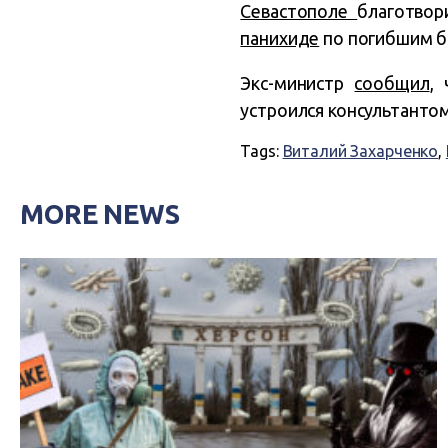
Севастополе
благотво
панихиде
по погибшим б
Экс-министр
сообщил
,
устроился консультантом
Tags:
Виталий Захарченко
,
MORE NEWS