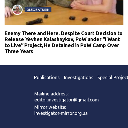
OLEG BATURIN
Enemy There and Here. Despite Court Decision to
Release Yevhen Kalashnykov, PoW under “I Want
to Live” Project, He Detained in PoW Camp Over
Three Years
Publications
Investigations
Special Projec
Mailing address:
editor.investigator@gmail.com
Mirror website:
investigator-mirror.org.ua