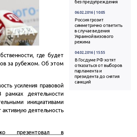
без предупреждения
06.02.2016 | 10:05
Россия грозит
симметрично ответить
в случае ведения
Украиной визового
режима
04.02.2016 | 15:55
бственности, где будет
В Госдуме РФ хотят
ов за рубежом. Об этом
отказаться от выборов
парламента и
президента до снятия
санкций
ость усиления правовой
В рамках деятельности
тельными инициативами
т активную деятельность
енко презентовал в