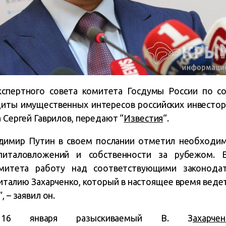
кспертного совета комитета Госдумы России по со
щиты имущественных интересов российских инвестор
а Сергей Гаврилов, передают “
Известия
“.
димир Путин в своем послании отметил необходим
питаловложений и собственности за рубежом. 
омитета работу над соответствующими законода
талию Захарченко, который в настоящее время веде
, – заявил он.
 16 января разыскиваемый В. З
ахарч