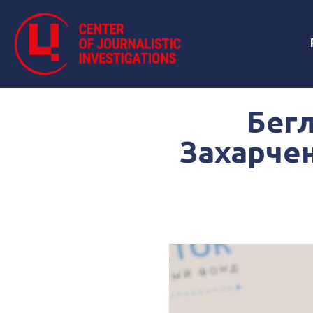
Бег
Захарчен