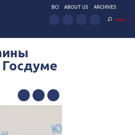
BCI
ABOUT US
ARCHIVES
ENG
аины
в Госдуме
Facebook
Twitter
Telegram