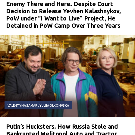
Enemy There and Here. Despite Court
Decision to Release Yevhen Kalashnykov,
PoW under “I Want to Live” Project, He
Detained in PoW Camp Over Three Years
VALENTYNA SAMAR
YULIIA OLKOHVSKA
Putin’s Hucksters. How Russia Stole and
Bankrupted Melitopol Auto and Tractor