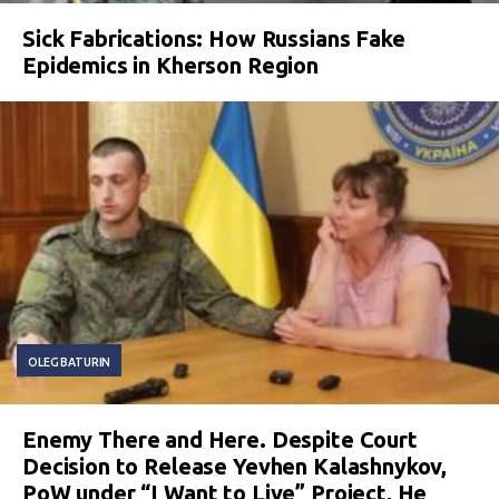
Sick Fabrications: How Russians Fake
Epidemics in Kherson Region
OLEG BATURIN
Enemy There and Here. Despite Court
Decision to Release Yevhen Kalashnykov,
PoW under “I Want to Live” Project, He