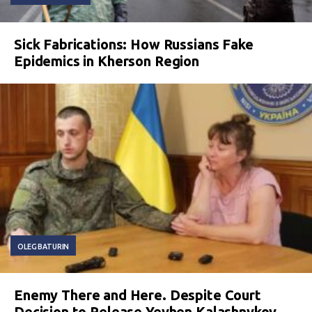
Sick Fabrications: How Russians Fake
Epidemics in Kherson Region
OLEG BATURIN
Enemy There and Here. Despite Court
Decision to Release Yevhen Kalashnykov,