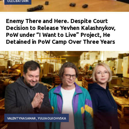
OLEG BATURIN
Enemy There and Here. Despite Court
Decision to Release Yevhen Kalashnykov,
PoW under “I Want to Live” Project, He
Detained in PoW Camp Over Three Years
VALENTYNA SAMAR
YULIIA OLKOHVSKA