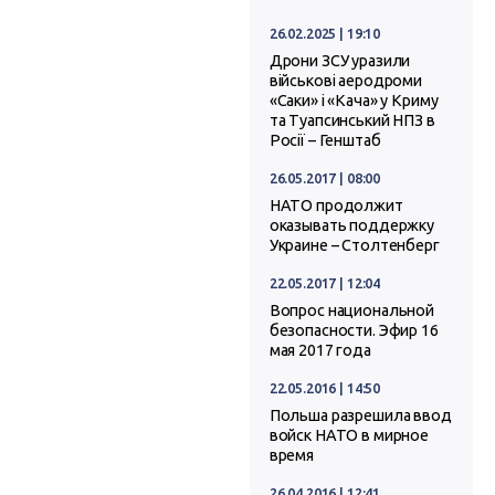
26.02.2025 | 19:10
Дрони ЗСУ уразили
військові аеродроми
«Саки» і «Кача» у Криму
та Туапсинський НПЗ в
Росії – Генштаб
26.05.2017 | 08:00
НАТО продолжит
оказывать поддержку
Украине – Столтенберг
22.05.2017 | 12:04
Вопрос национальной
безопасности. Эфир 16
мая 2017 года
22.05.2016 | 14:50
Польша разрешила ввод
войск НАТО в мирное
время
26.04.2016 | 12:41