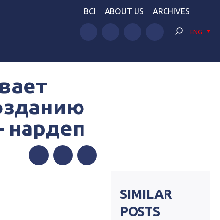
BCI
ABOUT US
ARCHIVES
ENG
вает
созданию
– нардеп
Facebook
Twitter
Telegram
SIMILAR
POSTS