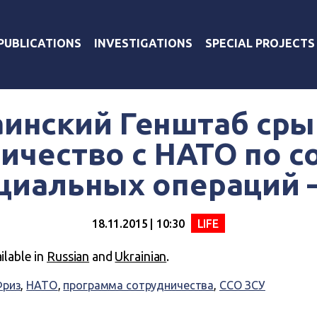
PUBLICATIONS
INVESTIGATIONS
SPECIAL PROJECTS
аинский Генштаб сры
ичество с НАТО по 
циальных операций 
18.11.2015 | 10:30
LIFE
ailable in
Russian
and
Ukrainian
.
Фриз
,
НАТО
,
программа сотрудничества
,
ССО ЗСУ