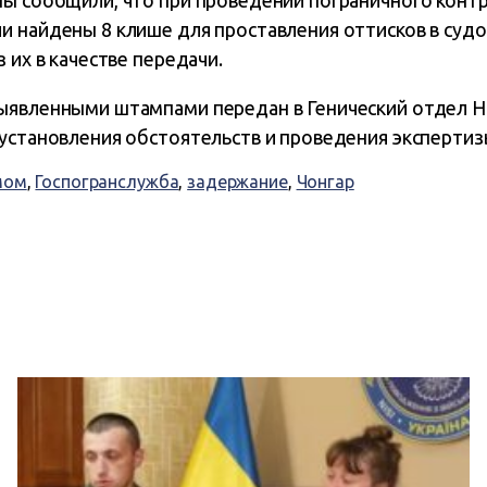
ны сообщили, что при проведении пограничного контр
и найдены 8 клише для проставления оттисков в суд
 их в качестве передачи.
ыявленными штампами передан в Генический отдел Н
 установления обстоятельств и проведения экспертиз
мом
,
Госпогранслужба
,
задержание
,
Чонгар