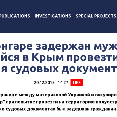
PUBLICATIONS
INVESTIGATIONS
SPECIAL PROJECTS
онгаре задержан муж
йся в Крым провезт
я судовых докумен
20.12.2015 | 14:27
LIFE
границе между материковой Украиной и оккупир
ар” при попытке провезти на территорию полуост
в в судовых документах был задержан гражданин