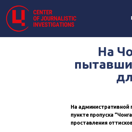
На Ч
пытавши
дл
На административной 
пункте пропуска “Чонг
проставления оттиско