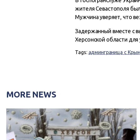
В Госпогранслуже Украи
жителя Севастополя был
Мужчина уверяет, что вез
Задержанный вместе с в
Херсонской области для
Tags:
админграница с Кры
MORE NEWS