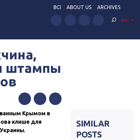
BCI
ABOUT US
ARCHIVES
ENG
чина,
и штампы
тов
Facebook
Twitter
Telegram
ованным Крымом в
рова клише для
SIMILAR
 Украины.
POSTS