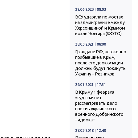
22.06.2023 | 08:03
ВСУ ударили по мостах
на админгранице между
Херсонщиной и Крымом
возле Чонгара (ФОТО)
28.03.2021 | 08:00
Граждане РФ, незаконно
прибывшие в Крым,
после его деоккупации
должны будут покинуть
Украину – Резников
26.01.2021 | 17:51
В Крыму 1 февраля
«суд» начнет
рассматривать дело
против украинского
военного Добринского
– адвокат
27.03.2018 | 12:40