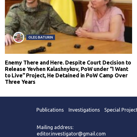
OLEG BATURIN
Enemy There and Here. Despite Court Decision to
Release Yevhen Kalashnykov, PoW under “I Want
to Live” Project, He Detained in PoW Camp Over
Three Years
Publications
Investigations
Special Projec
Mailing address:
editor.investigator@gmail.com