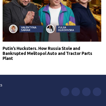
VALENTYNA
YULIIA
SAMAR
OLKOHVSKA
Putin’s Hucksters. How Russia Stole and
Bankrupted Melitopol Auto and Tractor Parts
Plant
ts