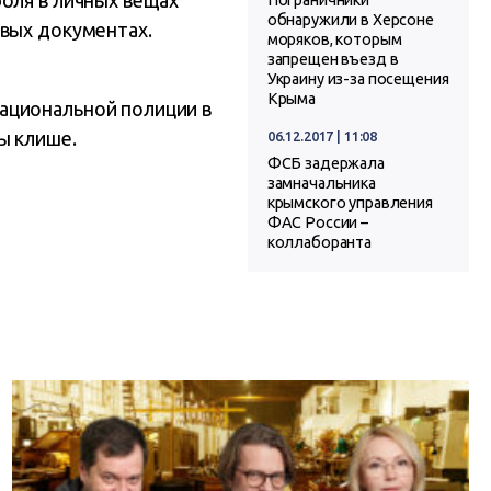
оля в личных вещах
Пограничники
обнаружили в Херсоне
овых документах.
моряков, которым
запрещен въезд в
Украину из-за посещения
Крыма
ациональной полиции в
ы клише.
06.12.2017 | 11:08
ФСБ задержала
замначальника
крымского управления
ФАС России –
коллаборанта