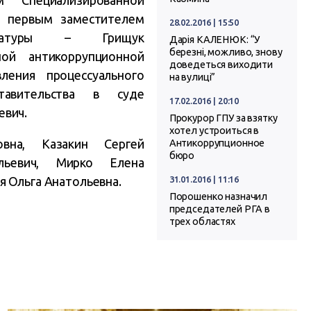
 Специализированной
ч;
первым заместителем
28.02.2016 | 15:50
рокуратуры –
Грищук
Дарія КАЛЕНЮК: “У
березні, можливо, знову
ной антикоррупционной
доведеться виходити
вления процессуального
на вулиці”
тавительства в суде
17.02.2016 | 20:10
евич.
Прокурор ГПУ за взятку
хотел устроиться в
вна, Казакин Сергей
Антикоррупционное
бюро
льевич, Мирко Елена
31.01.2016 | 11:16
я Ольга Анатольевна.
​Порошенко назначил
председателей РГА в
трех областях