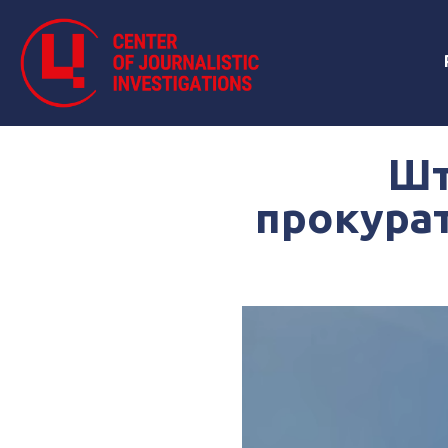
Шт
прокура