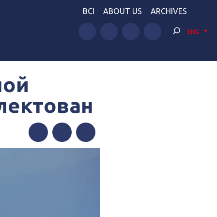
BCI
ABOUT US
ARCHIVES
ENG
ной
лектован
Facebook
Twitter
Telegram