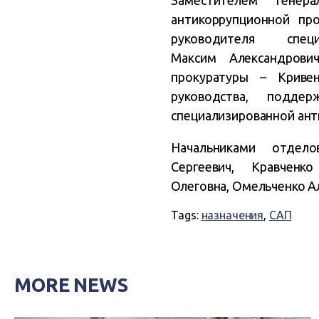
Заместителем Генер
антикоррупционной пр
руководителя спе
Максим
Александров
прокуратуры –
Криве
руководства, подде
специализированной ан
Начальниками отдел
Сергеевич, Кравчен
Олеговна, Омельченко Ал
Tags:
назначения
,
САП
MORE NEWS