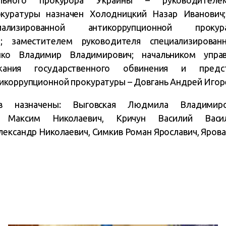
ального прокурора Украины – руководителем
окуратуры назначен
Холодницкий Назар
Иванови
циализированной антикоррупционной п
ич;
заместителем руководителя специализирован
нко Владимир
Владимирович;
начальником упра
ржания государственного обвинения и предс
тикоррупционной прокуратуры –
Довгань Андрей Игор
ов назначены:
Выговская Людмила Владимиро
ко Максим Николаевич, Кричун Василий Васи
ександр Николаевич, Симкив Роман Ярославич, Ярова