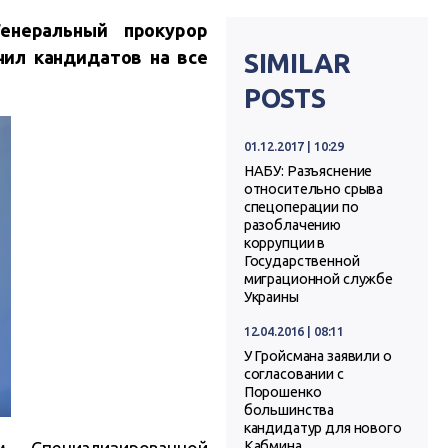
Генеральный прокурор
чил кандидатов на все
SIMILAR
POSTS
01.12.2017 | 10:29
НАБУ: Разъяснение
относительно срыва
спецоперации по
разоблачению
коррупции в
Государственной
миграционной службе
Украины
12.04.2016 | 08:11
У Гройсмана заявили о
согласовании с
Порошенко
большинства
кандидатур для нового
Кабмина