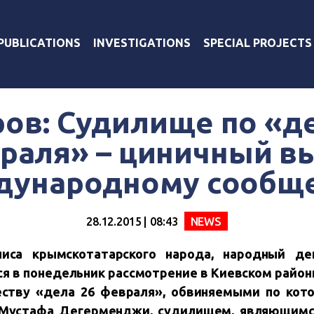
PUBLICATIONS
INVESTIGATIONS
SPECIAL PROJECTS
ов: Судилище по «д
раля» – циничный в
ународному сообщ
28.12.2015 | 08:43
NEWS
иса крымскотатарского народа, народный де
я в понедельник рассмотрение в Киевском райо
еству «дела 26 февраля», обвиняемыми по кот
и Мустафа Дегерменджи, судилищем, являющим