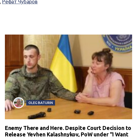
,
Рефат Чубаров
OLEG BATURIN
Enemy There and Here. Despite Court Decision to
Release Yevhen Kalashnykov, PoW under “I Want