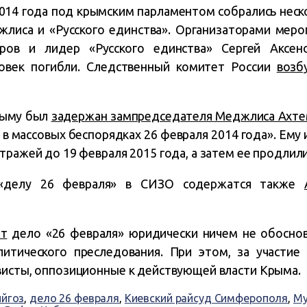
014 года под крымским парламентом собрались неск
лиса и «Русского единства». Организаторами меро
ов и лидер «Русского единства» Сергей Аксено
овек погибли. Следственный комитет России
возб
Крыму был
задержан зампредседателя Меджлиса Ахте
и в массовых беспорядках 26 февраля 2014 года». Ему
тражей до 19 февраля 2015 года, а затем ее продлили
«делу 26 февраля» в СИЗО содержатся также
ют
дело «26 февраля» юридически ничем не обосно
литического преследования. При этом, за участие
висты, оппозиционные к действующей власти Крыма.
ийгоз
,
дело 26 февраля
,
Киевский райсуд Симферополя
,
Му