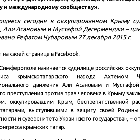
у и международному сообществу».
ющееся сегодня в оккупированном Крыму с
, Али Асановым и Мустафой Дегерменджи – ц
овано
Рефатом Чубаровым
27 декабря 2015 г.
 на своей странице в Facebook.
в Симферополе начинается судилище российских окку
иса крымскотатарского народа Ахтемом Чи
ционального движения Али Асановым и Мустафо
о преступления против прав человека в Крыму закл
вом, оккупировавшим Крым, беспрепятственной ра
татарами, выступившими в защиту своей Родины
ности и суверенитета Украинского государства», – о
онгресса крымских татар.