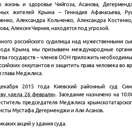
 жизнь и здоровье Чийгоза, Асанова, Дегерменд
нных жителей Крыма – Геннадия Афанасьева, Рус
ченко, Александра Кольченко, Александра Костенко
ова, Алексея Чирния, находятся под угрозой.
рного российского судилища над мужественными сы
арода Крыма, мы призываем международные органи
ства государств – членов ООН приложить необходимые
ссийских оккупантов и защитить права человека во 
л глава Меджлиса.
декабря 2015 года Киевский районный суд С
ву «дела 26 февраля»
. Заседание назначено на 10:00
ститель председателя Меджлиса крымскотатарског
исты Мустафа Дегерменджи и Али Асанов.
каких акций у здания суда.