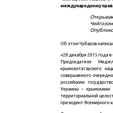
международному прав
Открыва
Чийгозом
Опублик
Об этом Чубаров написал
«28 декабря 2015 года 
Председателя Меджл
крымскотатарского на
совершаемого очередног
российским государст
Украины – крымскими 
территориальной целост
президент Всемирного к