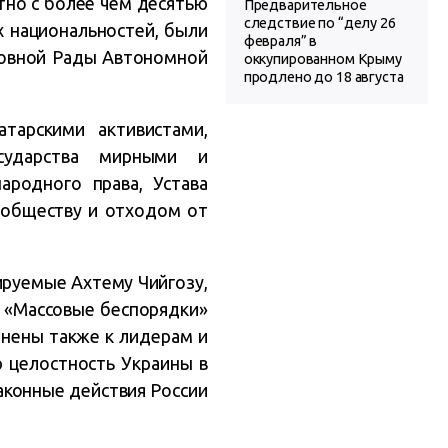
тно с более чем десятью
Предварительное
следствие по “делу 26
 национальностей, были
февраля” в
рховной Рады Автономной
оккупированном Крыму
продлено до 18 августа
тарскими активистами,
сударства мирными и
родного права, Устава
обществу и отходом от
ируемые Ахтему Чийгозу,
 «Массовые беспорядки»
енены также к лидерам и
 целостность Украины в
аконные действия России