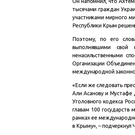
Он напомнил, что Ахтем
тысячами граждан Укра
участниками мирного ми
Республики Крым решен
Поэтому, по его слов
выполнявшими свой 
ненасильственными сп
Организации Объедине
международной законнос
«Если же следовать пре
Али Асанову и Мустафе
Уголовного кодекса Рос
главам 100 государств
рамках ее международно
в Крыму», – подчеркнул 