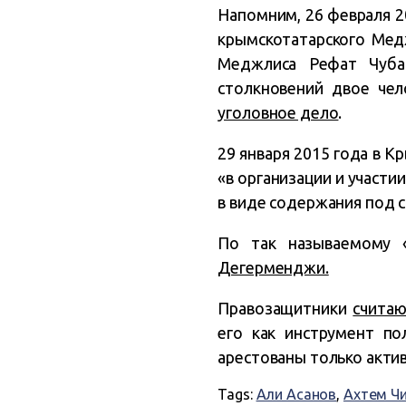
Напомним, 26 февраля 2
крымскотатарского Медж
Меджлиса Рефат Чубар
столкновений двое чел
уголовное дело
.
29 января 2015 года в 
«в организации и участи
в виде содержания под с
По так называемому 
Дегерменджи.
Правозащитники
счита
его как инструмент по
арестованы только акти
Tags:
Али Асанов
,
Ахтем Ч