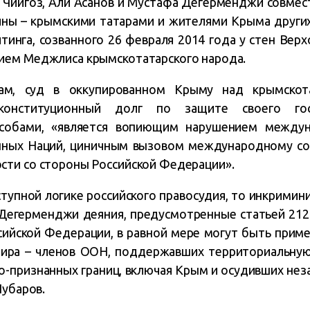
 Чийгоз, Али Асанов и Мустафа Дегерменджи совмес
ины – крымскими татарами и жителями Крыма других
тинга, созванного 26 февраля 2014 года у стен Ве
ием Меджлиса крымскотатарского народа.
ам, суд в оккупированном Крыму над крымскота
конституционный долг по защите своего го
особами, «является вопиющим нарушением междуна
нных Наций, циничным вызовом международному со
ти со стороны Российской Федерации».
ступной логике российского правосудия, то инкримин
 Дегерменджи деяния, предусмотренные статьей 212
сийской Федерации, в равной мере могут быть прим
 мира – членов ООН, поддержавших территориальную
-признанных границ, включая Крым и осудивших нез
Чубаров.