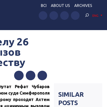
BCI
ABOUT US
ARCHIVES
ENG
елу 26
ызов
еству
Facebook
Twitter
Telegram
путат Рефат Чубаров
нном суде Симферополя
SIMILAR
орому проходят Ахтем
POSTS
ся «циничным вызовом