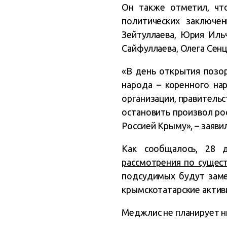
Он также отметил, что
политических заключе
Зейтуллаева, Юрия Иль
Сайфуллаева, Олега Сенц
«В день открытия позо
народа – коренного н
организации, правитель
остановить произвол ро
Россией Крыму», – заяви
Как сообщалось, 28 
рассмотрения по сущест
подсудимых будут заме
крымскотатарские актив
Меджлис не планирует ни