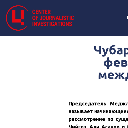
Чубар
фев
межд
Председатель Меджл
называет начинающеес
рассмотрение по сущ
Чийгоз, Али Асанов 