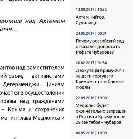
13.09.2017 | 10:52
Ахтем Чийгоз.
удилище над Ахтемом
Судилище.
иничн…
24.05.2017 | 00:01
Почему российский суд
отказался допросить
Рефата Чубарова?
20.02.2017 | 01:34
пантов над заместителем
Деокупація Криму-2017:
йгозом, активистами
не дати торгувати
Кримом і стати ближче
й Дегерменджи. Цинизм
людям
ючается в осуществлении
22.09.2016 | 19:00
справы над гражданами
Меджлис будет
 – Крыма и сохранения
окончательно запрещен
в России и Крыму после
тметил глава Меджлиса и
29 сентября – Чубаров
06.05.2016 | 10:09