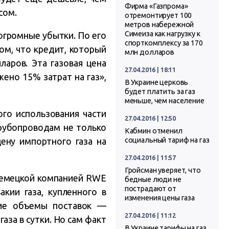
Фирма «Газпрома»
сом.
отремонтирует 100
метров набережной
Симеиза как нагрузку к
 огромные убытки. По его
спорткомплексу за 170
том, что кредит, который
млн долларов
аров. Эта газовая цена
27.04.2016 | 18:11
ено 15% затрат на газ»,
В Украине церковь
будет платить за газ
меньше, чем население
ого использования части
27.04.2016 | 12:50
трубопроводам не только
Кабмин отменил
цену импортного газа на
социальный тариф на газ
27.04.2016 | 11:57
Гройсман уверяет, что
 немецкой компанией RWE
бедные люди не
пострадают от
кии газа, купленного в
изменения цены газа
шие объемы поставок —
27.04.2016 | 11:12
аза в сутки. Но сам факт
В Украине тарифы на газ