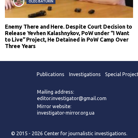
OLEG BATURIN
Enemy There and Here. Despite Court Decision to
Release Yevhen Kalashnykov, PoW under “I Want
to Live” Project, He Detained in PoW Camp Over
Three Years
Publications
Investigations
Special Projec
Mailing address:
editor.investigator@gmail.com
Mirror website:
investigator-mirror.org.ua
© 2015 - 2026 Center for journalistic investigations.