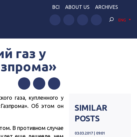
BCI
ABOUT US
ARCHIVES
ENG
й газ у
азпрома»
Facebook
Twitter
Telegram
кого газа, купленного у
«Газпрома». Об этом он
SIMILAR
POSTS
том. В противном случае
03.03.2017 | 09:01
 будет еще дешевле, чем