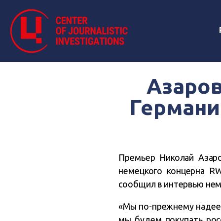
Азаров
Германи
Премьер Николай Азаров
немецкого концерна RW
сообщил в интервью неме
«Мы по-прежнему надеем
мы будем покупать росс