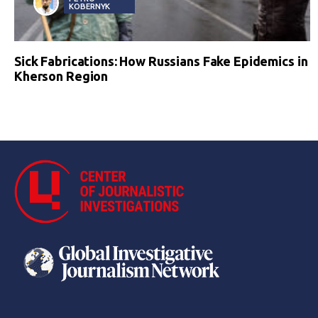
KOBERNYK
Sick Fabrications: How Russians Fake Epidemics in
Kherson Region