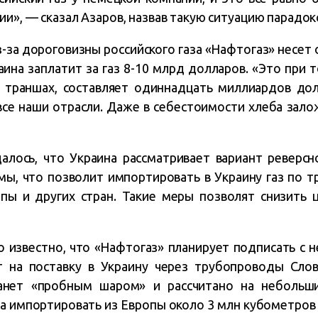
ии», — сказал Азаров, назвав такую ситуацию парадок
з-за дороговизны российского газа «Нафтогаз» несет
аина заплатит за газ 8-10 млрд долларов. «Это при 
траншах, составляет одиннадцать миллиардов долл
се наши отрасли. Даже в себестоимости хлеба залож
лось, что Украина рассматривает вариант реверсн
мы, что позволит импортировать в Украину газ по 
опы и других стран. Такие меры позволят снизить 
ло известно, что «Нафтогаз» планирует подписать с
т на поставку в Украину через трубопроводы Слова
танет «пробным шаром» и рассчитано на неболь
 импортировать из Европы около 3 млн кубометров г