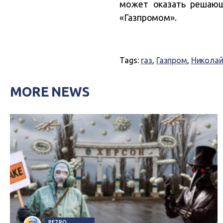
может оказать решающ
«Газпромом».
Tags:
газ
,
Газпром
,
Николай
MORE NEWS
PETRO