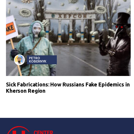
PETRO
KOBERNYK
Sick Fabrications: How Russians Fake Epidemics in
Kherson Region