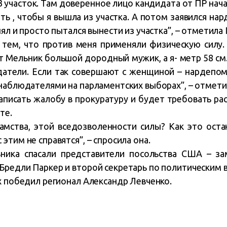
3 участок. Там доверенное лицо кандидата от ПР нач
ать , чтобы я вышла из участка. А потом заявился на
нял и просто пытался вынести из участка”, – отметила
 тем, что против меня применяли физическую силу
от Мельник большой дородный мужик, а я- метр 58 см
тели. Если так совершают с женщиной – нардепом
 наблюдателями на парламентских выборах”, – отмети
аписать жалобу в прокуратуру и будет требовать ра
те.
амства, этой вседозволенности силы? Как это ост
этим не справятся”, – спросила она.
ника спасали представители посольства США – за
Бредли Паркер и второй секретарь по политическим 
х победил регионал Александр Левченко.