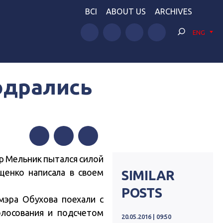
BCI
ABOUT US
ARCHIVES
ENG
одрались
Facebook
Twitter
Telegram
р Мельник пытался силой
щенко написала в своем
SIMILAR
POSTS
мэра Обухова поехали с
олосования и подсчетом
20.05.2016 | 09:50