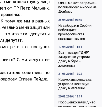
ало меня вплотную у лица
ОБСЕ может отправить
полицейскую миссию на
рдеп от ПР Петр Мельник,
Донбасс
 Геращенко.
25.04.2016 | 08:48
. К тому же мы в разных
На выборах в Сербии
. Реально меня защитили
побеждает
 – то что эти депутаты
проевропейская
правящая партия
ла депутат.
ссмотреть этот поступок
17.04.2016 | 11:51
Брат главаря “ДНР”
Захарченко устроил
ановить? Сами депутаты-
драку в баре –
журналист
меститель советника по
21.03.2016 | 19:28
вопросам Стивен Пейдж.
Крымская молодежь
устроила жестокую
драку в магазине
29.02.2016 | 19:17
Порошенко заявил, что
не допустит досрочных