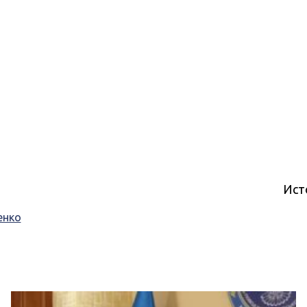
Ист
енко