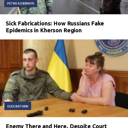
PETRO KOBERNYK
Sick Fabrications: How Russians Fake
Epidemics in Kherson Region
OLEG BATURIN
Enemy There and Here. Despite Court