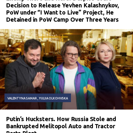
Decision to Release Yevhen Kalashnykov,
PoW under “I Want to Live” Project, He
Detained in PoW Camp Over Three Years
VALENTYNA SAMAR
YULIIA OLKOHVSKA
Putin’s Hucksters. How Russia Stole and
Bankrupted Melitopol Auto and Tractor