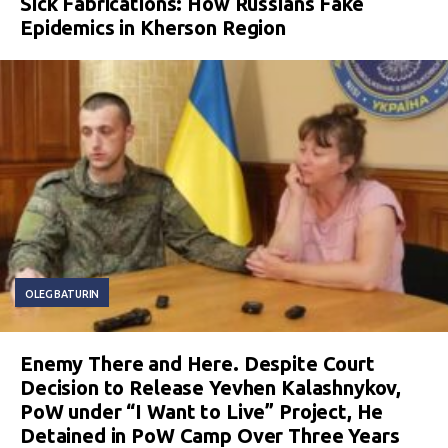
Sick Fabrications: How Russians Fake
Epidemics in Kherson Region
OLEG BATURIN
Enemy There and Here. Despite Court
Decision to Release Yevhen Kalashnykov,
PoW under “I Want to Live” Project, He
Detained in PoW Camp Over Three Years