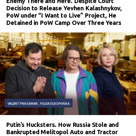
Enemy There and Here. Despite Court
Decision to Release Yevhen Kalashnykov,
PoW under “I Want to Live” Project, He
Detained in PoW Camp Over Three Years
VALENTYNA SAMAR
YULIIA OLKOHVSKA
Putin’s Hucksters. How Russia Stole and
Bankrupted Melitopol Auto and Tractor