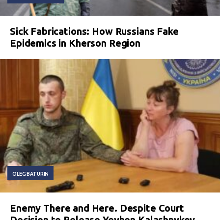
Sick Fabrications: How Russians Fake
Epidemics in Kherson Region
OLEG BATURIN
Enemy There and Here. Despite Court
Decision to Release Yevhen Kalashnykov,