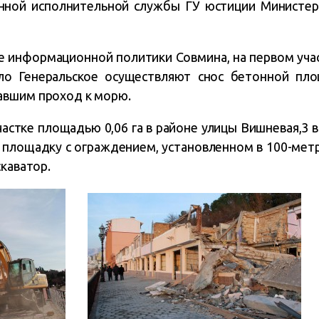
енной исполнительной службы ГУ юстиции Министер
е информационной политики Совмина, на первом учас
ло Генеральское осуществляют снос бетонной пл
авшим проход к морю.
астке площадью 0,06 га в районе улицы Вишневая,3 
площадку с ограждением, установленном в 100-метр
скаватор.