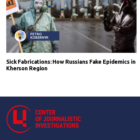
PETRO
KOBERNYK
Sick Fabrications: How Russians Fake Epidemics in
Kherson Region