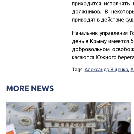
приходится исполнять 
должников. В некотор
приводят в действие су
Начальник управления Г
день в Крыму имеется б
добровольном освобожд
касаются Южного берега
Tags:
Александр Ященко
,
A
MORE NEWS