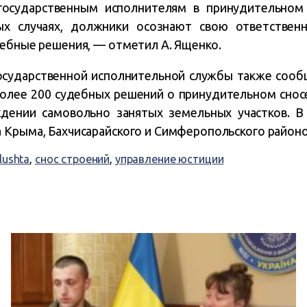
государственным исполнителям в принудительном
ых случаях, должники осознают свою ответственн
дебные решения, — отметил А. Ященко.
осударственной исполнительной службы также сооб
олее 200 судебных решений о принудительном снос
ении самовольно занятых земельных участков. В
 Крыма, Бахчисарайского и Симферопольского районо
lushta
,
снос строений
,
управление юстиции