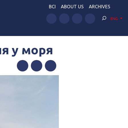
BCI
ABOUT US
ARCHIVES
ENG
я у моря
Facebook
Twitter
Telegram