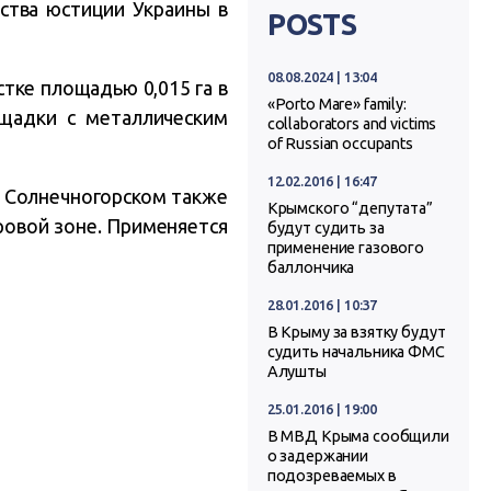
ства юстиции Украины в
POSTS
08.08.2024 | 13:04
тке площадью 0,015 га в
«Porto Mare» family:
ощадки с металлическим
collaborators and victims
of Russian occupants
12.02.2016 | 16:47
в Солнечногорском также
Крымского “депутата”
овой зоне. Применяется
будут судить за
применение газового
баллончика
28.01.2016 | 10:37
В Крыму за взятку будут
судить начальника ФМС
Алушты
25.01.2016 | 19:00
В МВД Крыма сообщили
о задержании
подозреваемых в