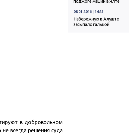
поджоге машин в Ялте
08.01.2016 | 14:21
Набережную в Алуште
засыпало галькой
нтируют в добровольном
 не всегда решения суда