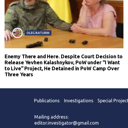
OLEG BATURIN
Enemy There and Here. Despite Court Decision to
Release Yevhen Kalashnykov, PoW under “I Want
to Live” Project, He Detained in PoW Camp Over
Three Years
Publications
Investigations
Special Projec
Mailing address:
editor.investigator@gmail.com