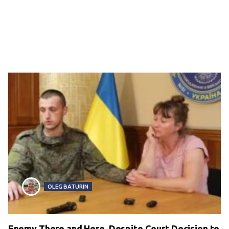
OLEG BATURIN
Enemy There and Here. Despite Court Decision to