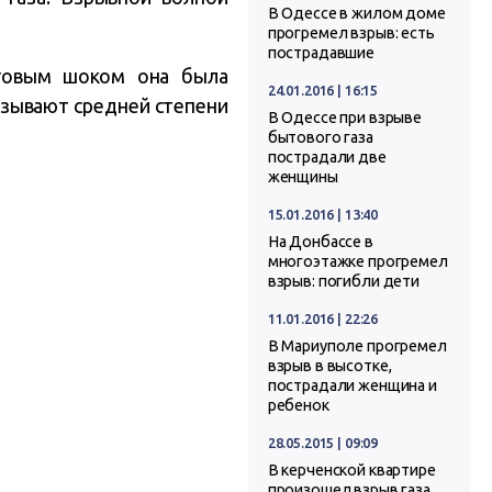
В Одессе в жилом доме
прогремел взрыв: есть
пострадавшие
оговым шоком она была
24.01.2016 | 16:15
азывают средней степени
В Одессе при взрыве
бытового газа
пострадали две
женщины
15.01.2016 | 13:40
На Донбассе в
многоэтажке прогремел
взрыв: погибли дети
11.01.2016 | 22:26
В Мариуполе прогремел
взрыв в высотке,
пострадали женщина и
ребенок
28.05.2015 | 09:09
В керченской квартире
произошел взрыв газа.