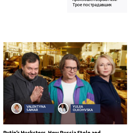
Трое пострадавших
VALENTYNA
YULIIA
SAMAR
OLKOHVSKA
Putin’s Hucksters. How Russia Stole and