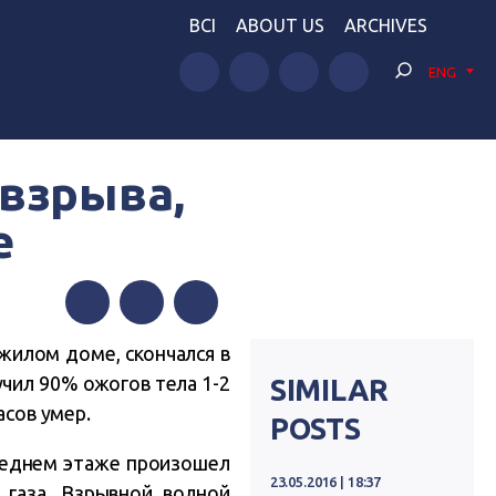
BCI
ABOUT US
ARCHIVES
ENG
 взрыва,
е
Facebook
Twitter
Telegram
жилом доме, скончался в
чил 90% ожогов тела 1-2
SIMILAR
асов умер.
POSTS
следнем этаже произошел
23.05.2016 | 18:37
 газа. Взрывной волной