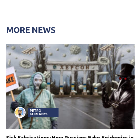
MORE NEWS
PETRO
KOBERNYK
Sick Fabrications: How Russians Fake Epidemics in