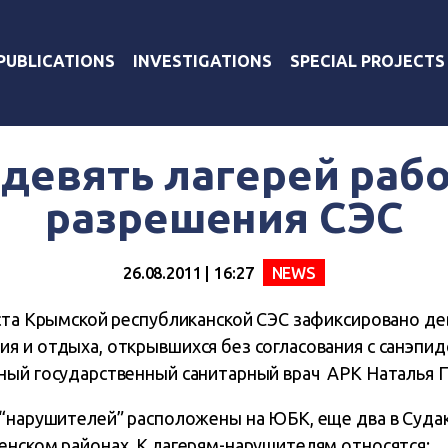
PUBLICATIONS
INVESTIGATIONS
SPECIAL PROJECTS
девять лагерей раб
разрешения СЭС
26.08.2011 | 16:27
NEWS
уста Крымской республиканской СЭС зафиксировано де
я и отдыха, открывшихся без согласования с санэпи
ный государственный санитарный врач АРК Наталья П
 “нарушителей” расположены на ЮБК, еще два в Судак
енском районах. К лагерям-нарушителям относятся: