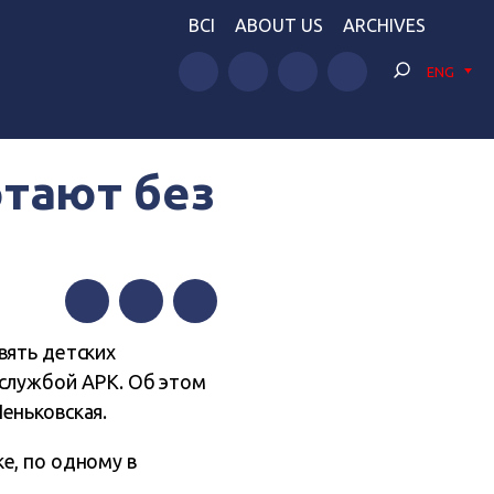
BCI
ABOUT US
ARCHIVES
ENG
отают без
Facebook
Twitter
Telegram
вять детских
дслужбой АРК. Об этом
еньковская.
е, по одному в