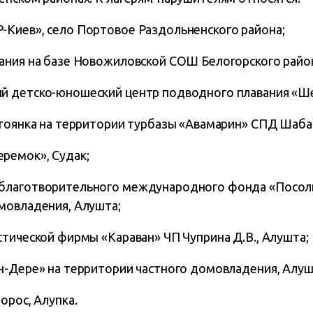
Киев», село Портовое Раздольненского района;
ания на базе Новожиловской СОШ Белогорского райо
 детско-юношеский центр подводного плавания «Ше
стоянка на территории турбазы «Авамарин» СПД Шабаш
ремок», Судак;
благотворительного международного фонда «Посоль
мовладения, Алушта;
тической фирмы «Караван» ЧП Чуприна Д.В., Алушта;
н-Дере» на территории частного домовладения, Алуш
орос, Алупка.