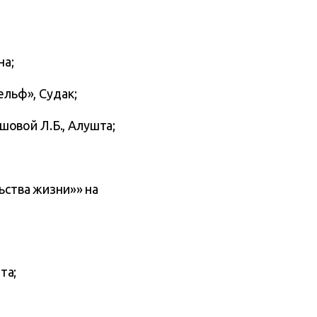
на;
льф», Судак;
овой Л.Б., Алушта;
ства жизни»» на
та;