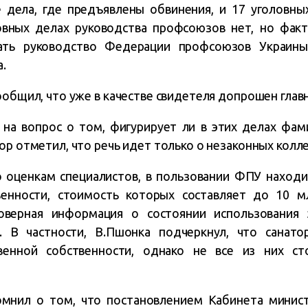
 дела, где предъявлены обвинения, и 17 уголовн
овных делах руководства профсоюзов нет, но фак
ть руководство Федерации профсоюзов Украины,
а.
ообщил, что уже в качестве свидетеля допрошен глав
я на вопрос о том, фигурирует ли в этих делах фа
ор отметил, что речь идет только о незаконных колл
о оценкам специалистов, в пользовании ФПУ находи
венности, стоимость которых составляет до 10 м
оверная информация о состоянии использования э
. В частности, В.Пшонка подчеркнул, что санат
твенной собственности, однако не все из них с
помнил о том, что постановлением Кабинета минист