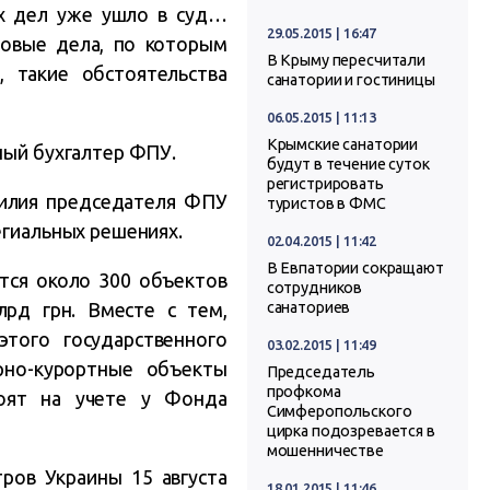
ых дел уже ушло в суд…
29.05.2015 | 16:47
товые дела, по которым
В Крыму пересчитали
 такие обстоятельства
санатории и гостиницы
06.05.2015 | 11:13
Крымские санатории
ный бухгалтер ФПУ.
будут в течение суток
регистрировать
милия председателя ФПУ
туристов в ФМС
егиальных решениях.
02.04.2015 | 11:42
В Евпатории сокращают
тся около 300 объектов
сотрудников
лрд грн. Вместе с тем,
санаториев
того государственного
03.02.2015 | 11:49
орно-курортные объекты
Председатель
профкома
тоят на учете у Фонда
Симферопольского
цирка подозревается в
мошенничестве
ров Украины 15 августа
18.01.2015 | 11:46