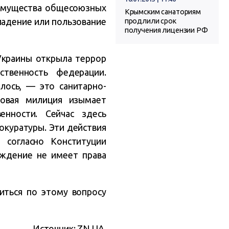
 имущества общесоюзных
Крымским санаториям
ладение или пользование
продлили срок
получения лицензии РФ
 Украины открыла террор
твенность федерации.
лось, — это санитарно-
овая милиция изымает
енности. Сейчас здесь
рокуратуры. Эти действия
 согласно Конституции
ждение не имеет права
иться по этому вопросу
Источник: ZN.UA