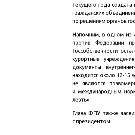
текущего года создана
гражданских объединени
по решениям органов гос
Напомним, в одном из и
против Федерации пр
Госсобственности оста
курортные учреждени
документы внутреннег
находится около 12-15 ч
не являются правомер
и международным норм
лезть».
Глава ФПУ также заяви
с президентом.