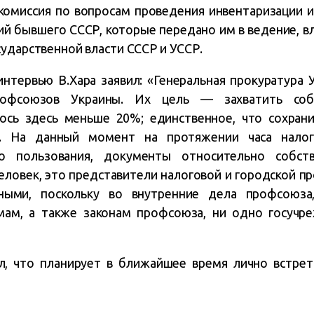
 комиссия по вопросам проведения инвентаризации
й бывшего СССР, которые передано им в ведение, в
ударственной власти СССР и УССР.
нтервью В.Хара заявил: «Генеральная прокуратура
офсоюзов Украины. Их цель — захватить собс
лось здесь меньше 20%; единственное, что сохрани
я. На данный момент на протяжении часа налог
о пользования, документы относительно собств
еловек, это представители налоговой и городской п
ными, поскольку во внутренние дела профсоюза,
ам, а также законам профсоюза, ни одно госучре
л, что планирует в ближайшее время лично встрет