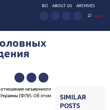
BCI
ABOUT US
ARCHIVES
ENG
головных
дения
Facebook
Twitter
Telegram
 отношении незаконного
 Украины (ФПУ). Об этом
SIMILAR
POSTS