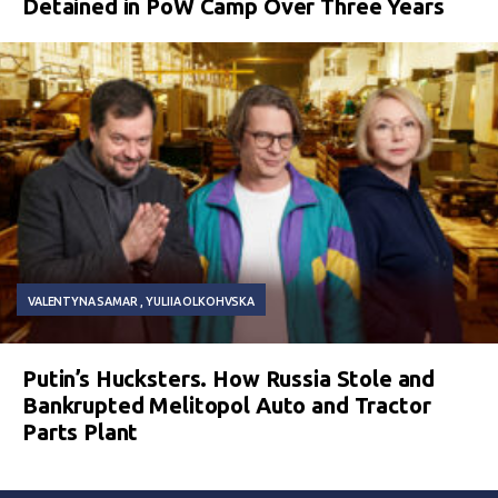
Detained in PoW Camp Over Three Years
VALENTYNA SAMAR
YULIIA OLKOHVSKA
Putin’s Hucksters. How Russia Stole and
Bankrupted Melitopol Auto and Tractor
Parts Plant