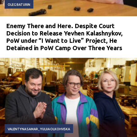
OLEG BATURIN
Enemy There and Here. Despite Court
Decision to Release Yevhen Kalashnykov,
PoW under “I Want to Live” Project, He
Detained in PoW Camp Over Three Years
VALENTYNA SAMAR
YULIIA OLKOHVSKA