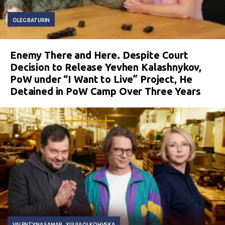
OLEG BATURIN
Enemy There and Here. Despite Court
Decision to Release Yevhen Kalashnykov,
PoW under “I Want to Live” Project, He
Detained in PoW Camp Over Three Years
VALENTYNA SAMAR
YULIIA OLKOHVSKA