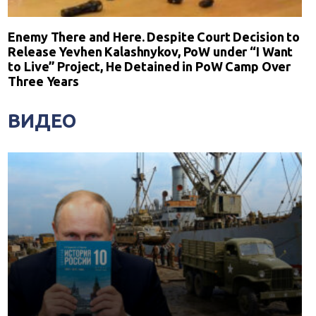
Enemy There and Here. Despite Court Decision to
Release Yevhen Kalashnykov, PoW under “I Want
to Live” Project, He Detained in PoW Camp Over
Three Years
ВИДЕО