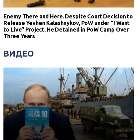
Enemy There and Here. Despite Court Decision to
Release Yevhen Kalashnykov, PoW under “I Want
to Live” Project, He Detained in PoW Camp Over
Three Years
ВИДЕО