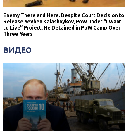
Enemy There and Here. Despite Court Decision to
Release Yevhen Kalashnykov, PoW under “I Want
to Live” Project, He Detained in PoW Camp Over
Three Years
ВИДЕО