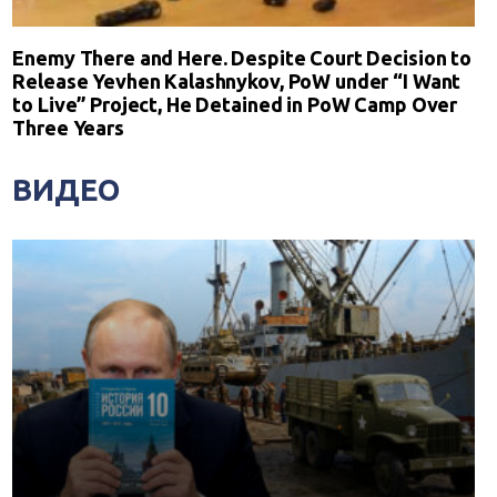
Enemy There and Here. Despite Court Decision to
Release Yevhen Kalashnykov, PoW under “I Want
to Live” Project, He Detained in PoW Camp Over
Three Years
ВИДЕО