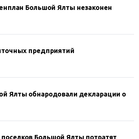
Генплан Большой Ялты незаконен
быточных предприятий
ой Ялты обнародовали декларации о
поселков Большой Ялты потратят