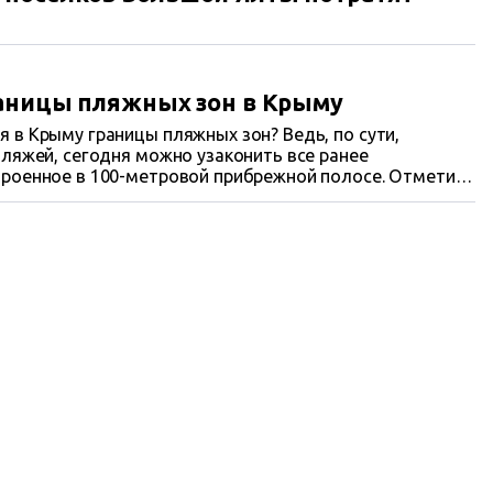
раницы пляжных зон в Крыму
 в Крыму границы пляжных зон? Ведь, по сути,
пляжей, сегодня можно узаконить все ранее
троенное в 100-метровой прибрежной полосе. Отметим,
ервой установила границы пляжной зоны, сегодня
кты во всех прибрежных поселках и городах.