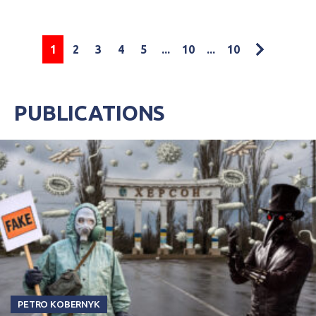
1
2
3
4
5
...
10
...
10
PUBLICATIONS
PETRO KOBERNYK