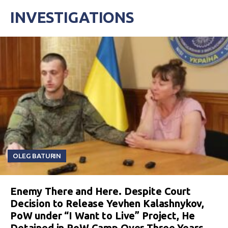
INVESTIGATIONS
OLEG BATURIN
Enemy There and Here. Despite Court
Decision to Release Yevhen Kalashnykov,
PoW under “I Want to Live” Project, He
Detained in PoW Camp Over Three Years