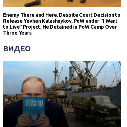
Enemy There and Here. Despite Court Decision to
Release Yevhen Kalashnykov, PoW under “I Want
to Live” Project, He Detained in PoW Camp Over
Three Years
ВИДЕО