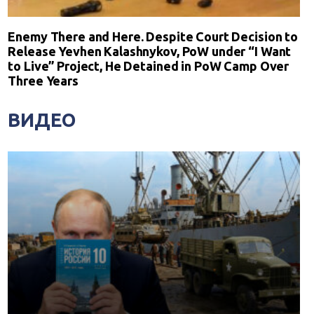
Enemy There and Here. Despite Court Decision to
Release Yevhen Kalashnykov, PoW under “I Want
to Live” Project, He Detained in PoW Camp Over
Three Years
ВИДЕО