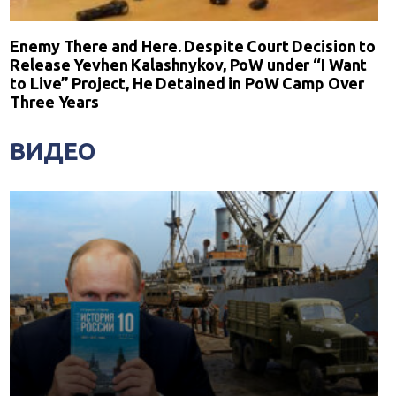
Enemy There and Here. Despite Court Decision to
Release Yevhen Kalashnykov, PoW under “I Want
to Live” Project, He Detained in PoW Camp Over
Three Years
ВИДЕО