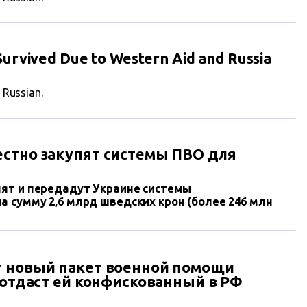
urvived Due to Western Aid and Russia
n Russian.
стно закупят системы ПВО для
пят и передадут Украине системы
 сумму 2,6 млрд шведских крон (более 246 млн
т новый пакет военной помощи
 отдаст ей конфискованный в РФ