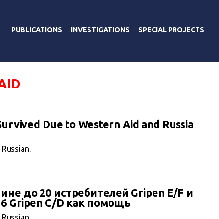
PUBLICATIONS
INVESTIGATIONS
SPECIAL PROJECTS
AID
urvived Due to Western Aid and Russia
n Russian.
не до 20 истребителей Gripen E/F и
6 Gripen C/D как помощь
n Russian.