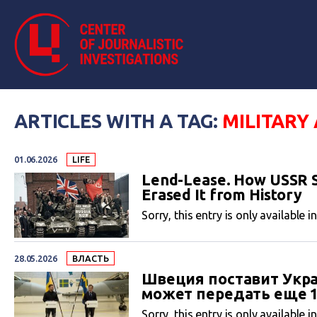
ARTICLES WITH A TAG:
MILITARY 
01.06.2026
LIFE
Lend-Lease. How USSR S
Erased It from History
Sorry, this entry is only available i
28.05.2026
ВЛАСТЬ
Швеция поставит Украи
может передать еще 1
Sorry, this entry is only available i