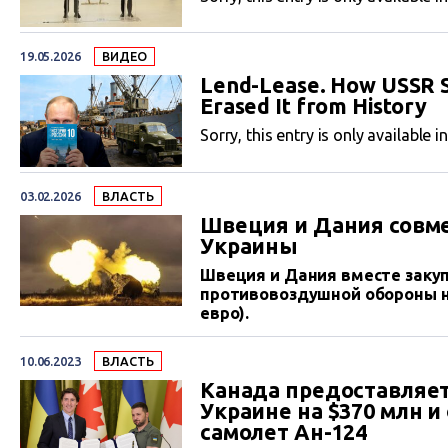
19.05.2026
ВИДЕО
Lend-Lease. How USSR S
Erased It from History
Sorry, this entry is only available i
03.02.2026
ВЛАСТЬ
Швеция и Дания совме
Украины
Швеция и Дания вместе заку
противовоздушной обороны на
евро).
10.06.2023
ВЛАСТЬ
Канада предоставляе
Украине на $370 млн и
самолет Ан-124