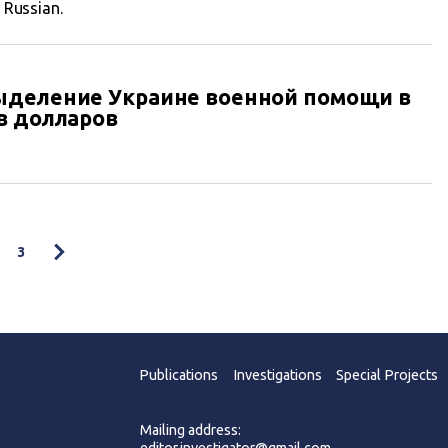
n Russian.
ыделение Украине военной помощи в
в долларов
3
Publications
Investigations
Special Projects
Mailing address:
editor.investigator@gmail.com