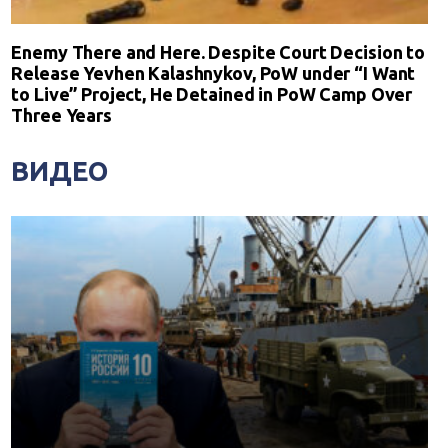
Enemy There and Here. Despite Court Decision to
Release Yevhen Kalashnykov, PoW under “I Want
to Live” Project, He Detained in PoW Camp Over
Three Years
ВИДЕО