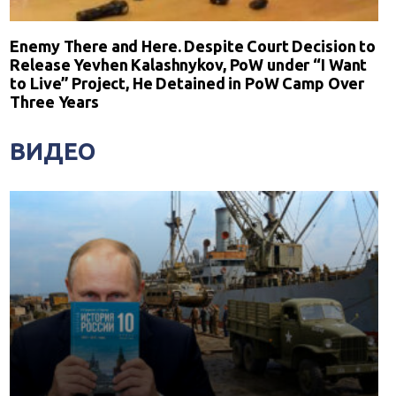
Enemy There and Here. Despite Court Decision to
Release Yevhen Kalashnykov, PoW under “I Want
to Live” Project, He Detained in PoW Camp Over
Three Years
ВИДЕО