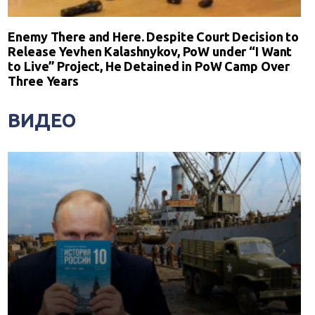
Enemy There and Here. Despite Court Decision to
Release Yevhen Kalashnykov, PoW under “I Want
to Live” Project, He Detained in PoW Camp Over
Three Years
ВИДЕО