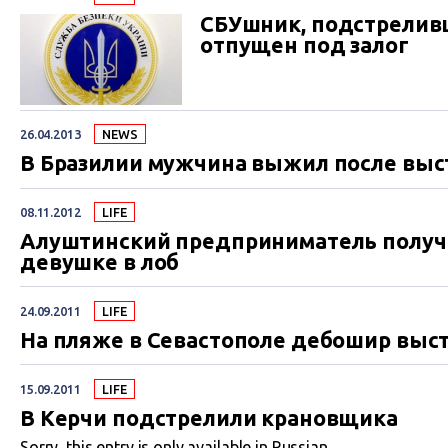
СБУшник, подстрелив
отпущен под залог
26.04.2013
NEWS
В Бразилии мужчина выжил после выстр
08.11.2012
LIFE
Алуштинский предприниматель получи
девушке в лоб
24.09.2011
LIFE
На пляже в Севастополе дебошир выс
15.09.2011
LIFE
В Керчи подстрелили крановщика
Sorry, this entry is only available in Russian.