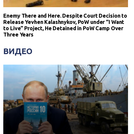
Enemy There and Here. Despite Court Decision to
Release Yevhen Kalashnykov, PoW under “I Want
to Live” Project, He Detained in PoW Camp Over
Three Years
ВИДЕО