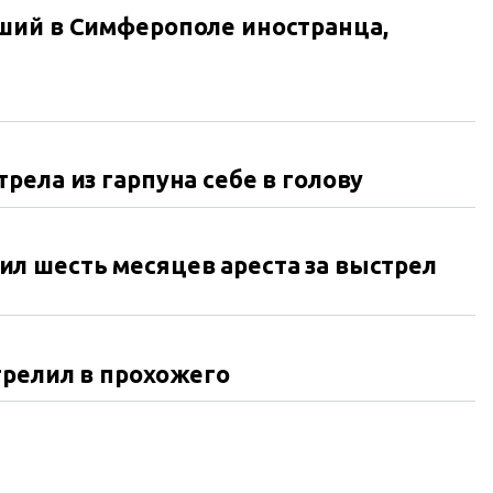
ший в Симферополе иностранца,
ела из гарпуна себе в голову
л шесть месяцев ареста за выстрел
трелил в прохожего