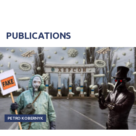
коррумпированным регионом Украины. К
примеру, у каждого четвертого
крымчанина, общавшегося с
госслужащим, требовали взятки. Более
того, коррупция проникла и в те сферы, где
ее раньше не было. А в целом коррупция в
PUBLICATIONS
Украине все глубже проникает в жизнь
людей.
PETRO KOBERNYK