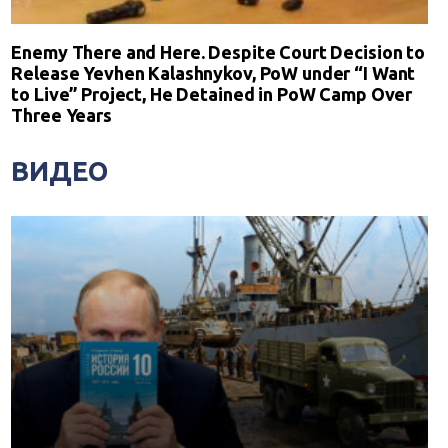
Enemy There and Here. Despite Court Decision to
Release Yevhen Kalashnykov, PoW under “I Want
to Live” Project, He Detained in PoW Camp Over
Three Years
ВИДЕО