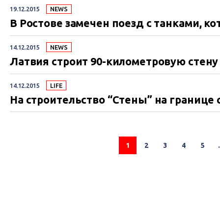
19.12.2015
NEWS
В Ростове замечен поезд с танками, к
14.12.2015
NEWS
Латвия строит 90-километровую стену 
14.12.2015
LIFE
На строительство “Стены” на границе с
1
2
3
4
5