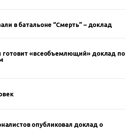
али в батальоне “Смерть” – доклад
ы готовит «всеобъемлющий» доклад по
м
овек
алистов опубликовал доклад о