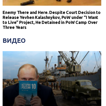
Enemy There and Here. Despite Court Decision to
Release Yevhen Kalashnykov, PoW under “I Want
to Live” Project, He Detained in PoW Camp Over
Three Years
ВИДЕО