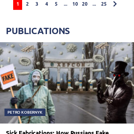
1
2
3
4
5
...
10
20
...
25
PUBLICATIONS
PETRO KOBERNYK
Sick Fabrications: How Russians Fake