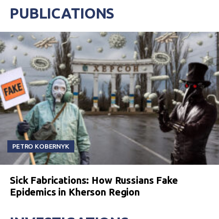
“Интерфакс-Украина”. Эту информацию
PUBLICATIONS
без уточнения имени погибшего
подтвердили в полиции Киева. Сотуленко
был связан с бизнес-группой экс-премьера
Украины Николая...
PETRO KOBERNYK
Sick Fabrications: How Russians Fake
Epidemics in Kherson Region