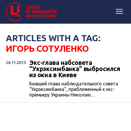
ARTICLES WITH A TAG:
ИГОРЬ СОТУЛЕНКО
Экс-глава набсовета
26.11.2015
“Укрэксимбанка” выбросился
из окна в Киеве
Бывший глава наблюдательного совета
“Укрэксимбанка”, приближенный к экс-
премьеру Украины Николаю
Азарову, Игорь Сотуленко покончил жизнь
самоубийством, выбросившись из окна
квартиры в центре Киева. В его квартире
нашли предсмертную записку. Об этом
сообщают источники в
правоохранительных органах издания