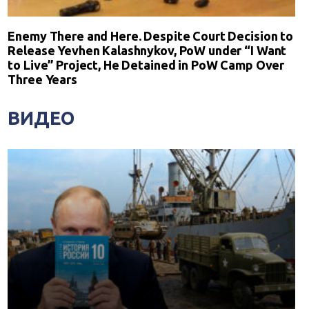
Enemy There and Here. Despite Court Decision to
Release Yevhen Kalashnykov, PoW under “I Want
to Live” Project, He Detained in PoW Camp Over
Three Years
ВИДЕО