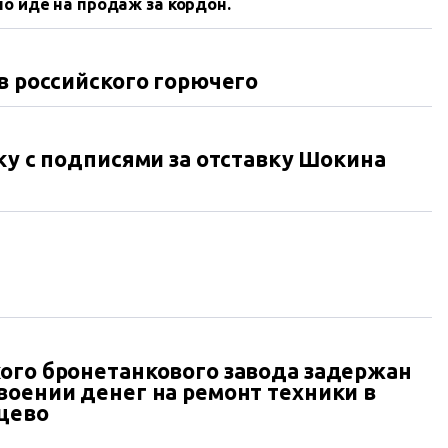
но йде на продаж за кордон.
в российского горючего
ку с подписями за отставку Шокина
ого бронетанкового завода задержан
воении денег на ремонт техники в
цево