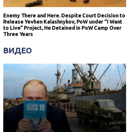
Enemy There and Here. Despite Court Decision to
Release Yevhen Kalashnykov, PoW under “I Want
to Live” Project, He Detained in PoW Camp Over
Three Years
ВИДЕО