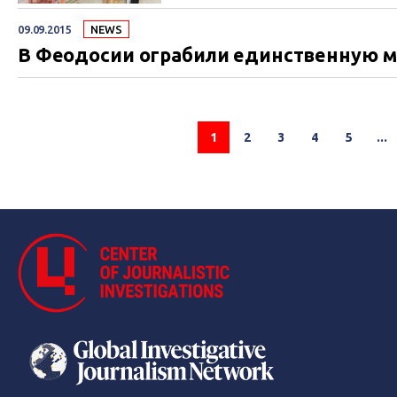
09.09.2015
NEWS
В Феодосии ограбили единственную м
1
2
3
4
5
...