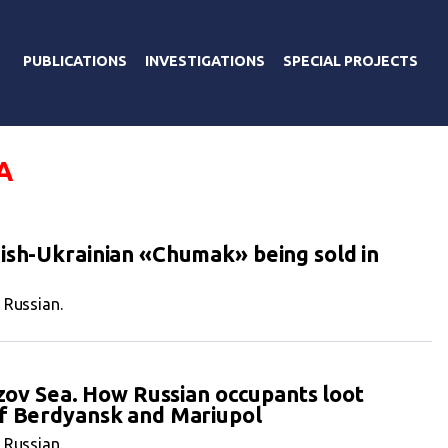
PUBLICATIONS
INVESTIGATIONS
SPECIAL PROJECTS
А
ish-Ukrainian «Chumak» being sold in
n Russian.
Azov Sea. How Russian occupants loot
of Berdyansk and Mariupol
n Russian.