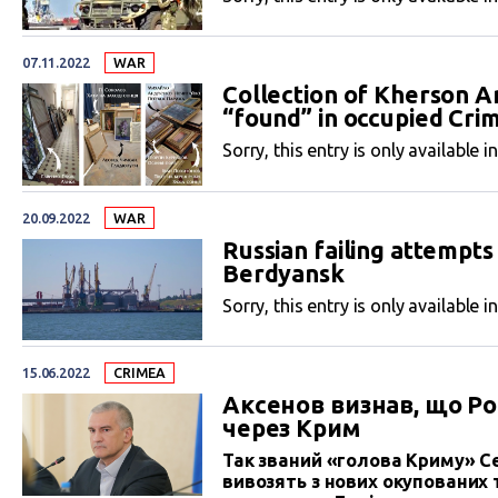
07.11.2022
WAR
Collection of Kherson A
“found” in occupied Cri
Sorry, this entry is only available i
20.09.2022
WAR
Russian failing attempts
Berdyansk
Sorry, this entry is only available i
15.06.2022
CRIMEA
Аксенов визнав, що Ро
через Крим
Так званий «голова Криму» Се
вивозять з нових окупованих 