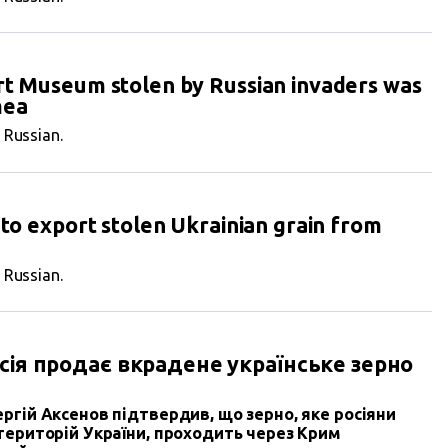
rt Museum stolen by Russian invaders was
mea
n Russian.
 to export stolen Ukrainian grain from
n Russian.
сія продає вкрадене українське зерно
ргій Аксенов підтвердив, що зерно, яке росіяни
територій України, проходить через Крим