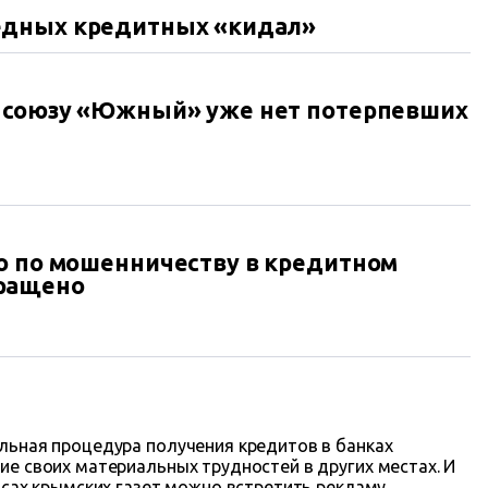
едных кредитных «кидал»
у союзу «Южный» уже нет потерпевших
о по мошенничеству в кредитном
ращено
льная процедура получения кредитов в банках
е своих материальных трудностей в других местах. И
осах крымских газет можно встретить рекламу