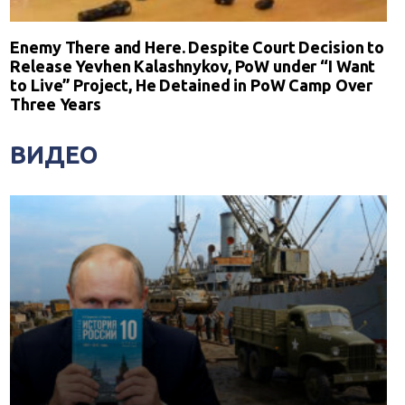
Enemy There and Here. Despite Court Decision to
Release Yevhen Kalashnykov, PoW under “I Want
to Live” Project, He Detained in PoW Camp Over
Three Years
ВИДЕО