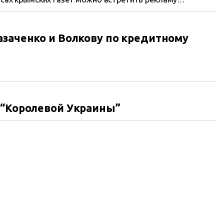
небанковских учреждений, которые выдают займы на различные нужды.
азаченко и Волкову по кредитному
 “Королевой Украины”