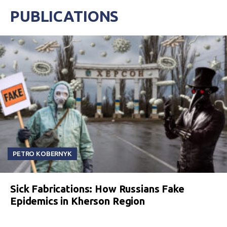
избирательного процесса быть
PUBLICATIONS
представленными в СМИ.
PETRO KOBERNYK
Sick Fabrications: How Russians Fake
Epidemics in Kherson Region