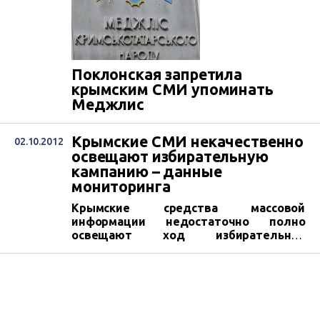
Поклонская запретила
крымским СМИ упоминать
Меджлис
Крымские СМИ некачественно
02.10.2012
освещают избирательную
кампанию – данные
мониторинга
Крымские средства массовой
информации недостаточно полно
освещают ход избирательной
кампании. К таким выводам пришли
руководители мониторинга на
предмет объективного
информирования избирателей об
избирательной кампании и наличия
равных возможностей у субъектов